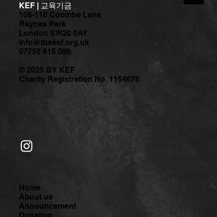
KEF | 교육기금
108-110 Coombe Lane
Raynes Park
London SW20 0AY
info@thekef.org.uk
07759 815 080
[공지] 몸의 편안함과 움직임의 즐거움을
© 2025 BY KEF
찾아서 – <시니어 웰빙 무브먼트> 무료 프
Charity Registration No. 1154679
로그램 참가자 모집
Home
About us
Announcement
Donation