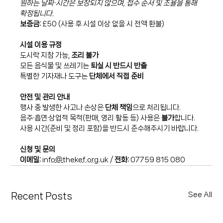
원하는 날짜·시간은 보장되지 않으며, 접수 순서 및 조율을 통해 
확정됩니다.
보증금:
 £50 (사용 후 시설 이상 없을 시 전액 환불)
시설 이용 규정
도시락 지참 가능, 
조리 불가
모든 음식물 및 쓰레기는 
퇴실 시 반드시 반출
특별한 기자재나 도구는 
단체에서 직접 준비
안전 및 관리 안내
행사 중 발생한 사고나 손상은 
단체 책임
으로 처리됩니다.
음주·흡연·상업적 목적(판매, 영리 활동 등) 사용은 
불가
합니다.
사용 시간(준비 및 정리 포함)을 반드시 준수해주시기 바랍니다.
신청 및 문의
이메일:
info@thekef.org.uk
 / 
전화:
 07759 815 080
See All
Recent Posts