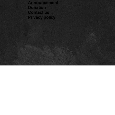
Announcement
Donation
지] 몸의 편안함과 움직임
[공지] 54년 전통
Contact us
즐거움을 찾아서 – <시니어
교, 뉴몰든에서 새
Privacy policy
 무브먼트> 무료 프로그
시작합니다!
참가자 모집