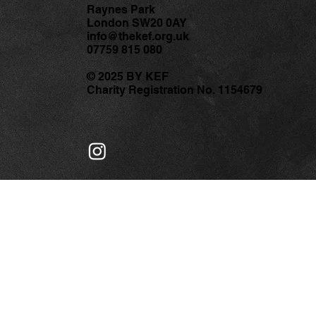
한국 문화를 널리 알릴 열정적이고
Raynes Park
London SW20 0AY
역량 있는 한국어 전문 강사님을 모
[공
info@thekef.org.uk
십니다. 단순한 언어 교육을 넘어, 한
의 
07759 815 080
국의 문화를 함께 나누며 의미 있는
웰빙
수업을 이끌어주실 분들의 많은 관
램 
© 2025 BY KEF
Charity Registration No. 1154679
심과 지원을 바랍니다. 📌 모집 개요
모집 분야: 한국어 수업 전문 강사 근
무 장