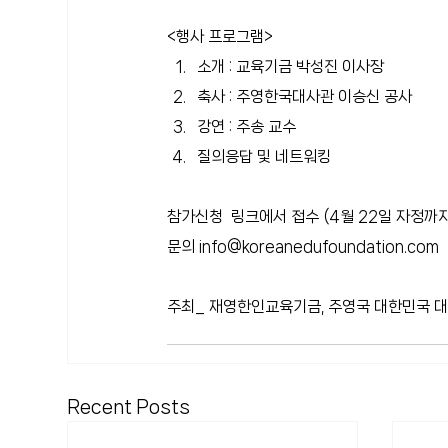
<행사 프로그램>
소개 : 교육기금 박성진 이사장
축사 : 주영한국대사관 이승신 공사
강연 : 주송 교수
질의응답 및 네트워킹
참가신청  
링크
에서 접수 (4월 22일 자정까지
문의
info@koreanedufoundation.com
주최_ 
재영한인교육기금, 주영국 대한민국 
Recent Posts