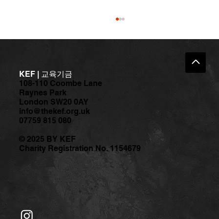
KEF | 교육기금
108-110 Coombe Lane
Raynes Park
London SW20 0AY
info@thekef.org.uk
07759 815 080
[공지] 몸의 편안함과 움직임의 즐거움을
© 2025 BY KEF
찾아서 – <시니어 웰빙 무브먼트> 무료 프
Charity Registration No. 1154679
로그램 참가자 모집