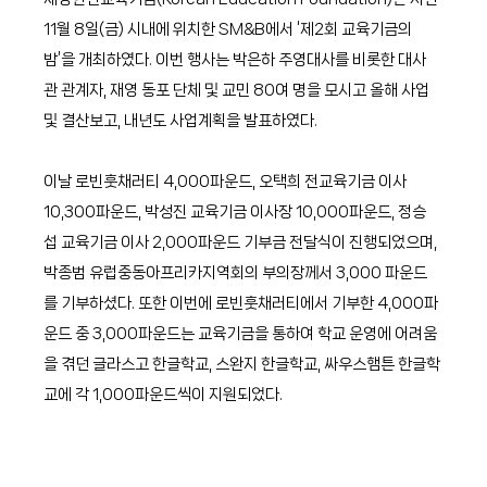
11월 8일(금) 시내에 위치한 SM&B에서 ‘제2회 교육기금의 
밤’을 개최하였다. 이번 행사는 박은하 주영대사를 비롯한 대사
관 관계자, 재영 동포 단체 및 교민 80여 명을 모시고 올해 사업 
및 결산보고, 내년도 사업계획을 발표하였다.
이날 로빈훗채러티 4,000파운드, 오택희 전교육기금 이사 
10,300파운드, 박성진 교육기금 이사장 10,000파운드, 정승
섭 교육기금 이사 2,000파운드 기부금 전달식이 진행되었으며, 
박종범 유럽중동아프리카지역회의 부의장께서 3,000 파운드
를 기부하셨다. 또한 이번에 로빈훗채러티에서 기부한 4,000파
운드 중 3,000파운드는 교육기금을 통하여 학교 운영에 어려움
을 겪던 글라스고 한글학교, 스완지 한글학교, 싸우스햄튼 한글학
교에 각 1,000파운드씩이 지원되었다.