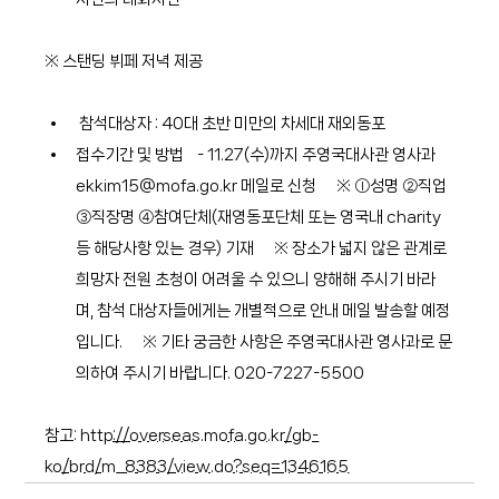
※ 스탠딩 뷔페 저녁 제공
 참석대상자 : 40대 초반 미만의 차세대 재외동포
접수기간 및 방법    - 11.27(수)까지 주영국대사관 영사과 
ekkim15@mofa.go.kr
 메일로 신청      ※ ⓛ성명 ②직업 
③직장명 ④참여단체(재영동포단체 또는 영국내 charity 
등 해당사항 있는 경우) 기재      ※ 장소가 넓지 않은 관계로 
희망자 전원 초청이 어려울 수 있으니 양해해 주시기 바라
며, 참석 대상자들에게는 개별적으로 안내 메일 발송할 예정
입니다.      ※ 기타 궁금한 사항은 주영국대사관 영사과로 문
의하여 주시기 바랍니다. 020-7227-5500
참고: 
http://overseas.mofa.go.kr/gb-
ko/brd/m_8383/view.do?seq=1346165