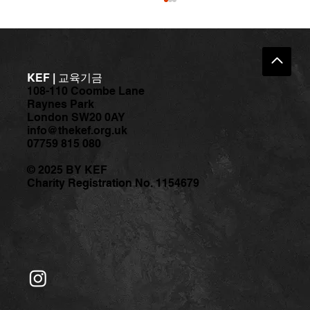
KEF | 교육기금
108-110 Coombe Lane
Raynes Park
London SW20 0AY
info@thekef.org.uk
07759 815 080
[공지] 몸의 편안함과 움직임의 즐거움을
© 2025 BY KEF
찾아서 – <시니어 웰빙 무브먼트> 무료 프
Charity Registration No. 1154679
로그램 참가자 모집