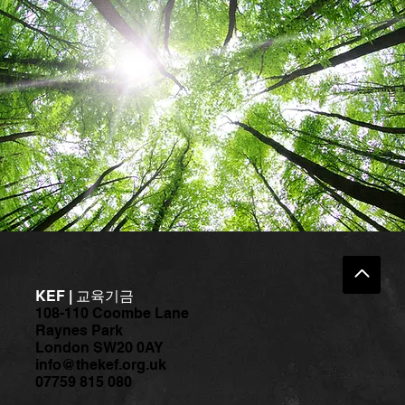
KEF | 교육기금
108-110 Coombe Lane
Raynes Park
London SW20 0AY
info@thekef.org.uk
07759 815 080