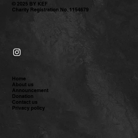
© 2025 BY KEF
Charity Registration No. 1154679
Home
About us
Announcement
Donation
Contact us
Privacy policy