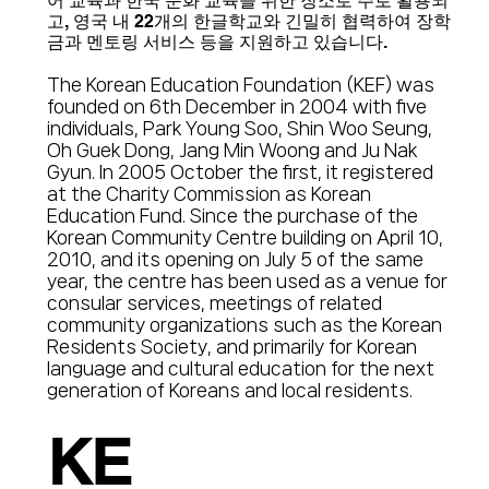
어 교육과 한국 문화 교육을 위한 장소로 주로 활용되
고, 영국 내 22개의 한글학교와 긴밀히 협력하여 장학
금과 멘토링 서비스 등을 지원하고 있습니다.
The Korean Education Foundation (KEF) was
founded on 6th December in 2004 with five
individuals, Park Young Soo, Shin Woo Seung,
Oh Guek Dong, Jang Min Woong and Ju Nak
Gyun. In 2005 October the first, it registered
at the Charity Commission as Korean
Education Fund. Since the purchase of the
Korean Community Centre building on April 10,
2010, and its opening on July 5 of the same
year, the centre has been used as a venue for
consular services, meetings of related
community organizations such as the Korean
Residents Society, and primarily for Korean
language and cultural education for the next
generation of Koreans and local residents.
KE